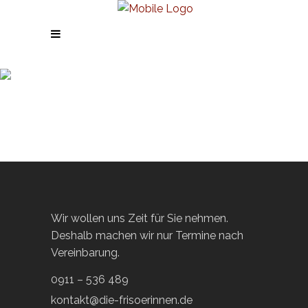
Aktuelles
Wir wollen uns Zeit für Sie nehmen.
Deshalb machen wir nur Termine nach
Vereinbarung.
0911 – 536 489
kontakt@die-frisoerinnen.de