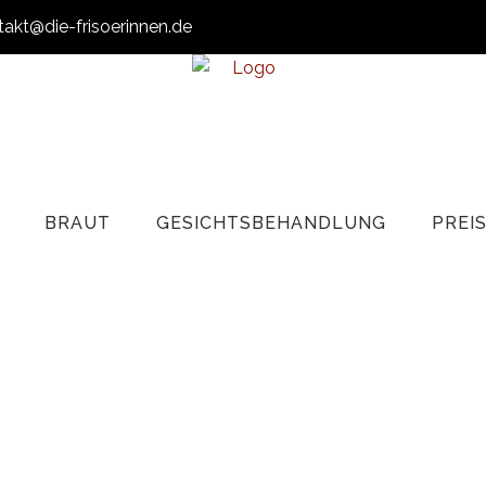
takt@die-frisoerinnen.de
BRAUT
GESICHTSBEHANDLUNG
PREI
Zeit Für Sie